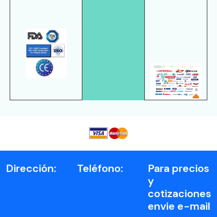
Dirección:
Teléfono:
Para precios
y
cotizaciones
envie e-mail